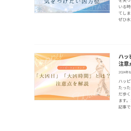
を失っ
いる時
てしま
ぜひ水
ハッ
注意
2024年
ハッピ
たった
だ歩く
ます。
記事で