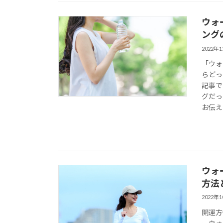
ウォ
ング
2022年
「ウォ
らどっ
記事で
グだっ
お伝え
ウォ
方法
2022年
開運方