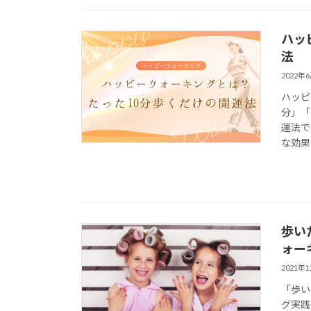
ハッ
法
2022年
ハッピ
分」「
運法で
な効果
歩い
ォー
2021年
「歩い
グ実践