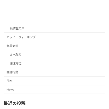
カテゴリー
協会活動
講座
受講生の声
ハッピーウォーキング
九星気学
お水取り
開運方位
開運行動
風水
News
最近の投稿